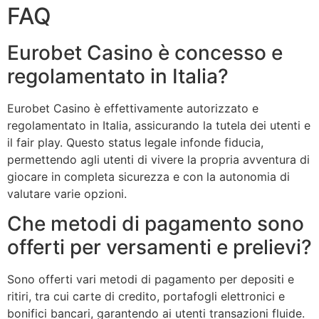
FAQ
Eurobet Casino è concesso e
regolamentato in Italia?
Eurobet Casino è effettivamente autorizzato e
regolamentato in Italia, assicurando la tutela dei utenti e
il fair play. Questo status legale infonde fiducia,
permettendo agli utenti di vivere la propria avventura di
giocare in completa sicurezza e con la autonomia di
valutare varie opzioni.
Che metodi di pagamento sono
offerti per versamenti e prelievi?
Sono offerti vari metodi di pagamento per depositi e
ritiri, tra cui carte di credito, portafogli elettronici e
bonifici bancari, garantendo ai utenti transazioni fluide.