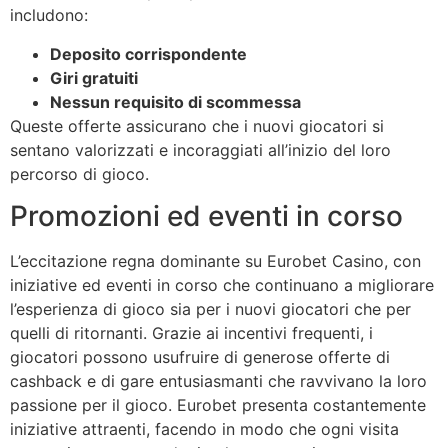
includono:
Deposito corrispondente
Giri gratuiti
Nessun requisito di scommessa
Queste offerte assicurano che i nuovi giocatori si
sentano valorizzati e incoraggiati all’inizio del loro
percorso di gioco.
Promozioni ed eventi in corso
L’eccitazione regna dominante su Eurobet Casino, con
iniziative ed eventi in corso che continuano a migliorare
l’esperienza di gioco sia per i nuovi giocatori che per
quelli di ritornanti. Grazie ai incentivi frequenti, i
giocatori possono usufruire di generose offerte di
cashback e di gare entusiasmanti che ravvivano la loro
passione per il gioco. Eurobet presenta costantemente
iniziative attraenti, facendo in modo che ogni visita