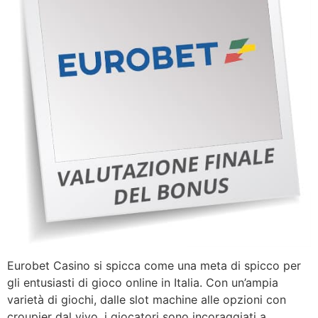
Eurobet Casino si spicca come una meta di spicco per
gli entusiasti di gioco online in Italia. Con un’ampia
varietà di giochi, dalle slot machine alle opzioni con
croupier dal vivo, i giocatori sono incoraggiati a