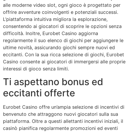
alle moderne video slot, ogni gioco è progettato per
offrire avventure coinvolgenti e potenziali successi.
L’piattaforma intuitiva migliora la esplorazione,
consentendo ai giocatori di scoprire le opzioni senza
difficoltà. Inoltre, Eurobet Casino aggiorna
regolarmente il suo elenco di giochi per aggiungere le
ultime novità, assicurando giochi sempre nuovi ed
eccitanti. Con la sua ricca selezione di giochi, Eurobet
Casino consente ai giocatori di immergersi alle proprie
interessi di gioco senza limiti.
Ti aspettano bonus ed
eccitanti offerte
Eurobet Casino offre un’ampia selezione di incentivi di
benvenuto che attraggono nuovi giocatori sulla sua
piattaforma. Oltre a questi allettanti incentivi iniziali, il
casinò pianifica regolarmente promozioni ed eventi