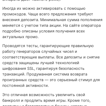
Иногда их можно активировать с помощью
промокодов. Чаще всего предложения требуют
внесения депозита. Минимальная сумма пополнения
меняется с учетом типа акции. На сайте оператора
подробно описаны условия получения всех
актуальных промо.
Проводятся тесты, гарантирующие правильную
работу генераторов случайных чисел и
соответствующие выплаты. Все депозиты и снятие
средств защищены лучшей технологией
шифрования SSL, гарантируя безопасность
транзакций. Продуманная система возврата
проигранных средств — это серьезный стимул для
постоянной активности.
Это отличная возможность увеличить свой
банкролл и продлить время игры. Кроме того,
доступны и бездепозитные бонусы, которые