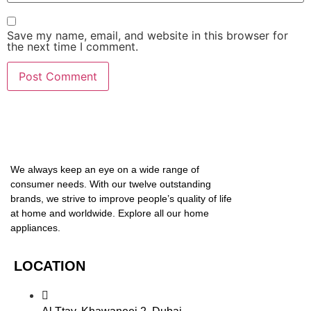
Save my name, email, and website in this browser for
the next time I comment.
We always keep an eye on a wide range of
consumer needs. With our twelve outstanding
brands, we strive to improve people’s quality of life
at home and worldwide. Explore all our home
appliances.
LOCATION