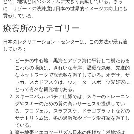
とで、地域と国のシステムに大きく貢献している。さら
に、リゾートの洗練度は日本の世界的イメージの向上にも
貢献している。
療養所のカテゴリー
日本のレクリエーション・センターは、この方法が最も適
している：
ビーチの中心地：黒海とアゾフ海に平行して横たわる
これらの場所は、きれいな海岸、温暖な気候、先進的
なネットワークで観光客を魅了している。オデサ、ザ
トカ、スカドフスクは、ウォータースポーツ愛好家に
とって有名な観光地である。
スキースパカルパチア山脈では、スキーのトレーニン
グやスキーのための質の高いサービスを提供してい
る。ブコヴェル、スラブスケ、ドラゴブラットなどの
サナトリウムは、冬の過激派やピーク愛好家を魅了し
ている。
森林地帯とエコツーリズム日本の多様な自然地域は、