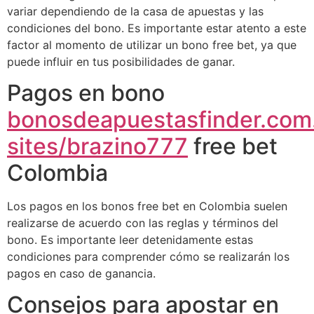
variar dependiendo de la casa de apuestas y las
condiciones del bono. Es importante estar atento a este
factor al momento de utilizar un bono free bet, ya que
puede influir en tus posibilidades de ganar.
Pagos en bono
bonosdeapuestasfinder.com.
sites/brazino777
free bet
Colombia
Los pagos en los bonos free bet en Colombia suelen
realizarse de acuerdo con las reglas y términos del
bono. Es importante leer detenidamente estas
condiciones para comprender cómo se realizarán los
pagos en caso de ganancia.
Consejos para apostar en