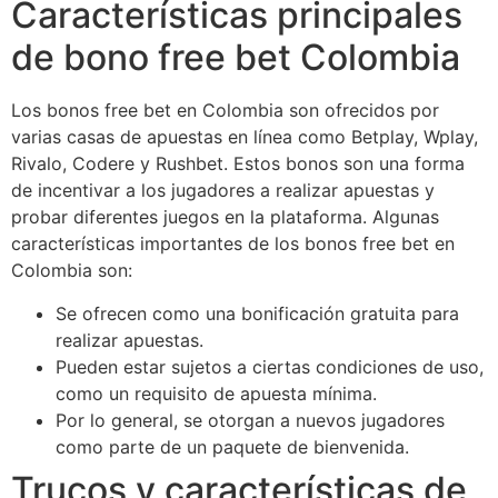
Características principales
de bono free bet Colombia
Los bonos free bet en Colombia son ofrecidos por
varias casas de apuestas en línea como Betplay, Wplay,
Rivalo, Codere y Rushbet. Estos bonos son una forma
de incentivar a los jugadores a realizar apuestas y
probar diferentes juegos en la plataforma. Algunas
características importantes de los bonos free bet en
Colombia son:
Se ofrecen como una bonificación gratuita para
realizar apuestas.
Pueden estar sujetos a ciertas condiciones de uso,
como un requisito de apuesta mínima.
Por lo general, se otorgan a nuevos jugadores
como parte de un paquete de bienvenida.
Trucos y características de