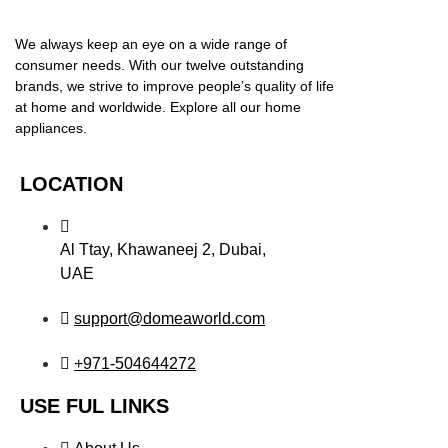
We always keep an eye on a wide range of
consumer needs. With our twelve outstanding
brands, we strive to improve people’s quality of life
at home and worldwide. Explore all our home
appliances.
LOCATION
Al Ttay, Khawaneej 2, Dubai,
UAE
support@domeaworld.com
+971-504644272
USE FUL LINKS