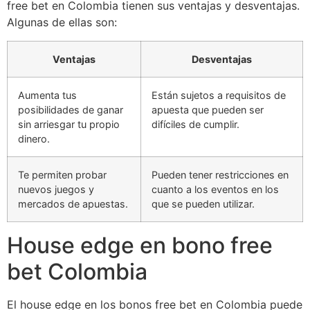
free bet en Colombia tienen sus ventajas y desventajas.
Algunas de ellas son:
Ventajas
Desventajas
Aumenta tus
Están sujetos a requisitos de
posibilidades de ganar
apuesta que pueden ser
sin arriesgar tu propio
difíciles de cumplir.
dinero.
Te permiten probar
Pueden tener restricciones en
nuevos juegos y
cuanto a los eventos en los
mercados de apuestas.
que se pueden utilizar.
House edge en bono free
bet Colombia
El house edge en los bonos free bet en Colombia puede