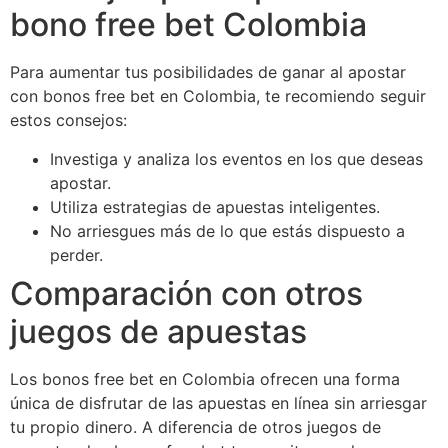
bono free bet Colombia
Para aumentar tus posibilidades de ganar al apostar
con bonos free bet en Colombia, te recomiendo seguir
estos consejos:
Investiga y analiza los eventos en los que deseas
apostar.
Utiliza estrategias de apuestas inteligentes.
No arriesgues más de lo que estás dispuesto a
perder.
Comparación con otros
juegos de apuestas
Los bonos free bet en Colombia ofrecen una forma
única de disfrutar de las apuestas en línea sin arriesgar
tu propio dinero. A diferencia de otros juegos de