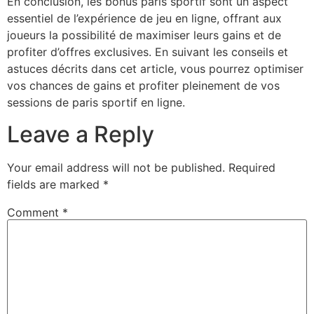
En conclusion, les bonus paris sportif sont un aspect
essentiel de l’expérience de jeu en ligne, offrant aux
joueurs la possibilité de maximiser leurs gains et de
profiter d’offres exclusives. En suivant les conseils et
astuces décrits dans cet article, vous pourrez optimiser
vos chances de gains et profiter pleinement de vos
sessions de paris sportif en ligne.
Leave a Reply
Your email address will not be published.
Required
fields are marked
*
Comment
*